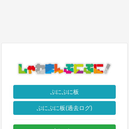
ぷにぷに板
ぷにぷに板(過去ログ)